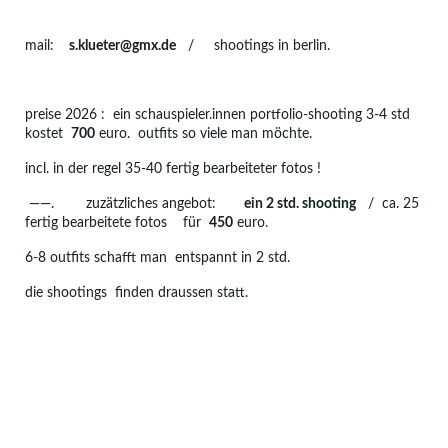
mail:
s.klueter@gmx.de
/ shootings in berlin.
preise 2026 : ein schauspieler.innen portfolio-shooting 3-4 std
kostet
700
euro. outfits so viele man möchte.
incl. in der regel 35-40 fertig bearbeiteter fotos !
——. zuzätzliches angebot:
ein
2 std. shooting
/ ca. 25
fertig bearbeitete fotos für
450
euro.
6-8 outfits schafft man entspannt in 2 std.
die shootings finden draussen statt.